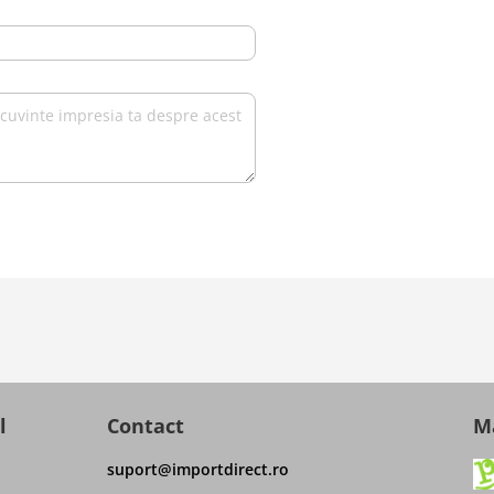
l
Contact
Ma
suport@importdirect.ro