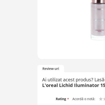
Skip
to
Review-uri
the
beginning
Ai utilizat acest produs? Las
of
L'oreal Lichid Iluminator 
the
images
gallery
Rating
Acordă o notă:
1
2
3
4
5