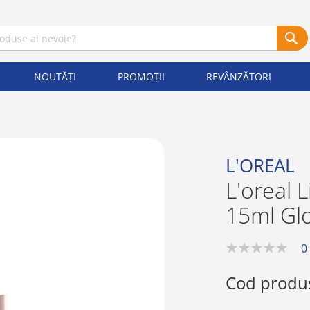
NOUTĂȚI
PROMOȚII
REVÂNZĂTORI
L'OREAL
L'oreal 
15ml Gl
0
0%
Cod produ