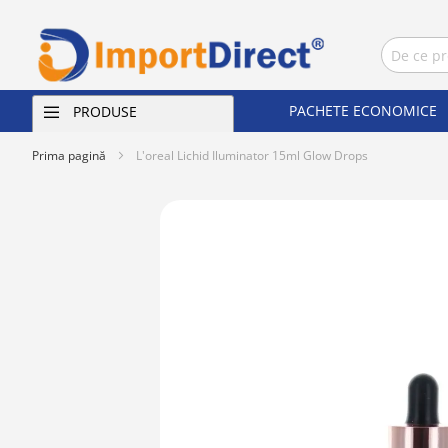
PACHETE ECONOMICE
PRODUSE
Prima pagină
L'oreal Lichid Iluminator 15ml Glow Drops
Skip
to
the
end
of
the
images
gallery