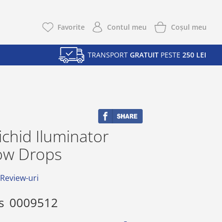
Coşul meu
Favorite
Contul meu
TRANSPORT
GRATUIT
PESTE
250 LEI
Lichid Iluminator
ow Drops
 Review-uri
s
0009512