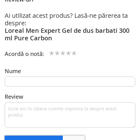
Ai utilizat acest produs? Lasă-ne părerea ta
despre:
Loreal Men Expert Gel de dus barbati 300
ml Pure Carbon
Acordă o notă:
1
2
3
4
5
star
stars
stars
stars
stars
Nume
Review