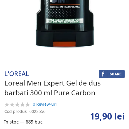
Skip
to
the
beginning
L'OREAL
of
the
Loreal Men Expert Gel de dus
images
barbati 300 ml Pure Carbon
gallery
0 Review-uri
0%
Cod produs
0022556
19,90 lei
în stoc
— 689 buc