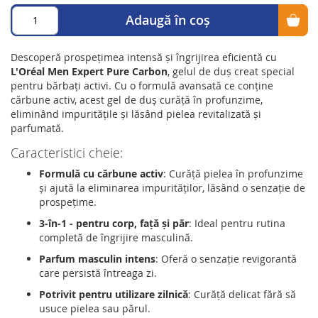
Adaugă în coș
Descoperă prospețimea intensă și îngrijirea eficientă cu
L'Oréal Men Expert Pure Carbon
, gelul de duș creat special
pentru bărbați activi. Cu o formulă avansată ce conține
cărbune activ, acest gel de duș curăță în profunzime,
eliminând impuritățile și lăsând pielea revitalizată și
parfumată.
Caracteristici cheie:
Formulă cu cărbune activ
: Curăță pielea în profunzime
și ajută la eliminarea impurităților, lăsând o senzație de
prospețime.
3-în-1 - pentru corp, față și păr
: Ideal pentru rutina
completă de îngrijire masculină.
Parfum masculin intens
: Oferă o senzație revigorantă
care persistă întreaga zi.
Potrivit pentru utilizare zilnică
: Curăță delicat fără să
usuce pielea sau părul.