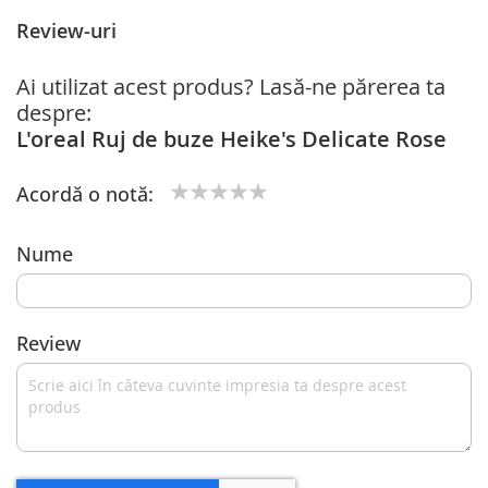
Review-uri
Ai utilizat acest produs? Lasă-ne părerea ta
despre:
L'oreal Ruj de buze Heike's Delicate Rose
Acordă o notă:
1
2
3
4
5
star
stars
stars
stars
stars
Nume
Review