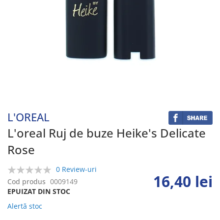
Skip
to
the
beginning
L'OREAL
of
the
L'oreal Ruj de buze Heike's Delicate
images
Rose
gallery
0 Review-uri
16,40 lei
0%
Cod produs
0009149
EPUIZAT DIN STOC
Alertă stoc