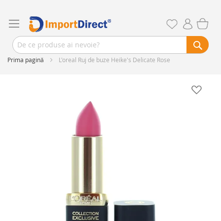
Prima pagină
L'oreal Ruj de buze Heike's Delicate Rose
Skip
to
the
end
of
the
images
gallery