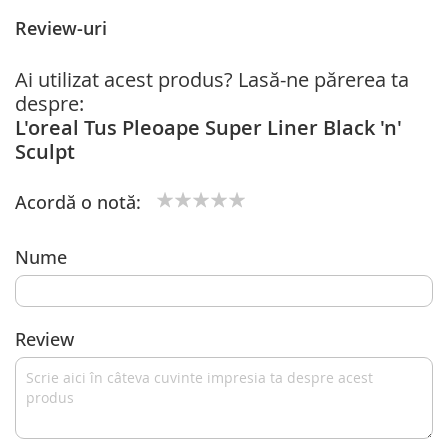
Review-uri
Ai utilizat acest produs? Lasă-ne părerea ta
despre:
L'oreal Tus Pleoape Super Liner Black 'n'
Sculpt
Acordă o notă:
1
2
3
4
5
star
stars
stars
stars
stars
Nume
Review