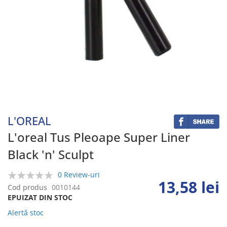
Skip
to
the
beginning
L'OREAL
of
the
L'oreal Tus Pleoape Super Liner
images
Black 'n' Sculpt
gallery
0 Review-uri
13,58 lei
0%
Cod produs
0010144
EPUIZAT DIN STOC
Alertă stoc