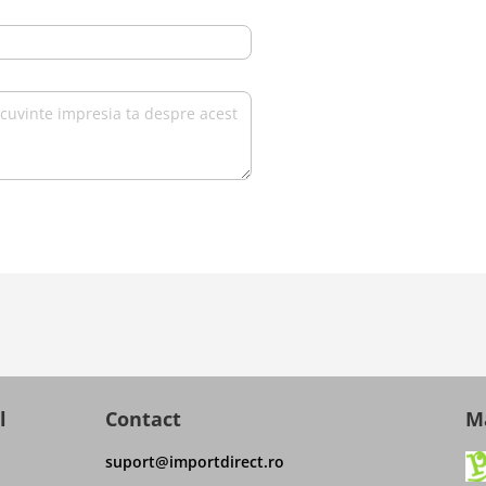
l
Contact
Ma
suport@importdirect.ro