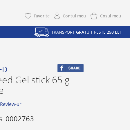
Coşul meu
Favorite
Contul meu
TRANSPORT
GRATUIT
PESTE
250 LEI
ED
ed Gel stick 65 g
e
 Review-uri
s
0002763