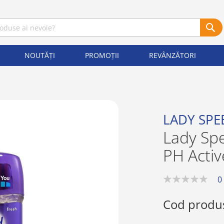
NOUTĂȚI
PROMOȚII
REVÂNZĂTORI
LADY SPE
Lady Spe
PH Activ
0
0%
Cod produ