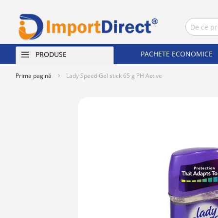
PACHETE ECONOMICE
PRODUSE
Prima pagină
Lady Speed Gel stick 65 g PH Active
Skip
to
the
end
of
the
images
gallery