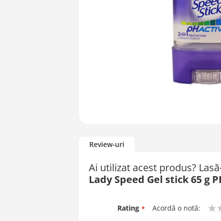
Skip
to
Review-uri
the
beginning
Ai utilizat acest produs? Las
of
Lady Speed Gel stick 65 g P
the
images
gallery
Rating
Acordă o notă:
1
2
3
4
5