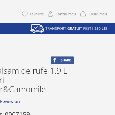
Coşul meu
Favorite
Contul meu
TRANSPORT
GRATUIT
PESTE
250 LEI
lsam de rufe 1.9 L
ri
er&Camomile
 Review-uri
s
0007159