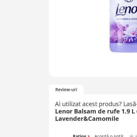
Skip
to
Review-uri
the
beginning
Ai utilizat acest produs? Las
of
Lenor Balsam de rufe 1.9 L 
the
images
Lavender&Camomile
gallery
Rating
Acordă o notă: