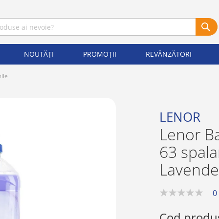
NOUTĂȚI
PROMOȚII
REVÂNZĂTORI
ile
LENOR
Lenor Ba
63 spala
Lavend
0
0%
Cod produ