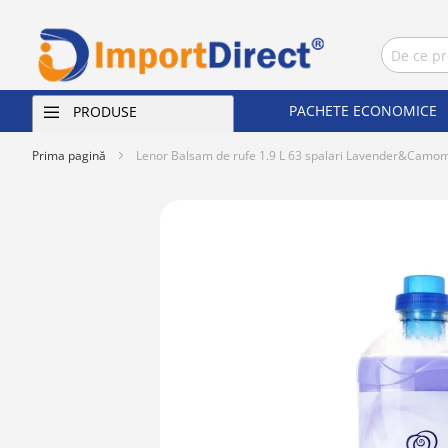
PACHETE ECONOMICE
PRODUSE
Prima pagină
Lenor Balsam de rufe 1.9 L 63 spalari Lavender&Camom
Skip
to
the
end
of
the
images
gallery