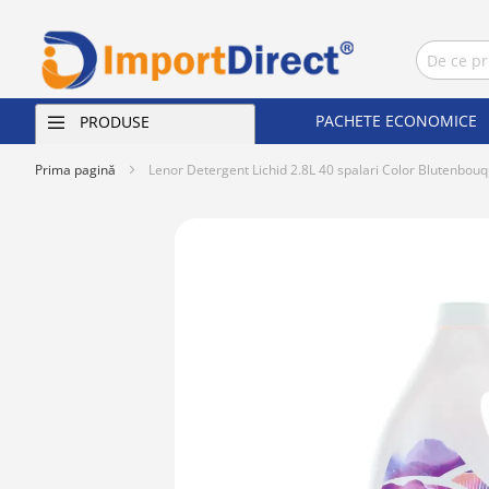
PACHETE ECONOMICE
PRODUSE
Prima pagină
Lenor Detergent Lichid 2.8L 40 spalari Color Blutenbouq
Skip
to
the
end
of
the
images
gallery