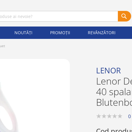
NOUTĂȚI
PROMOȚII
REVÂNZĂTORI
uet
LENOR
Lenor De
40 spala
Blutenb
0
0%
Cod produ