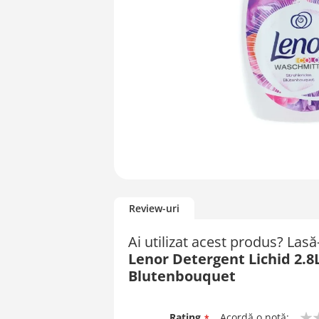
Skip
to
Review-uri
the
beginning
Ai utilizat acest produs? Las
of
Lenor Detergent Lichid 2.8L
the
images
Blutenbouquet
gallery
Rating
Acordă o notă: