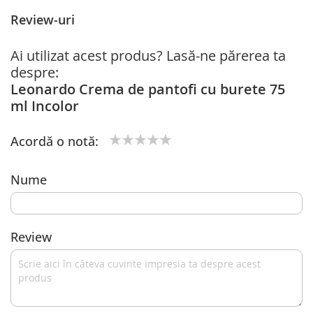
Review-uri
Ai utilizat acest produs? Lasă-ne părerea ta
despre:
Leonardo Crema de pantofi cu burete 75
ml Incolor
Acordă o notă:
1
2
3
4
5
star
stars
stars
stars
stars
Nume
Review