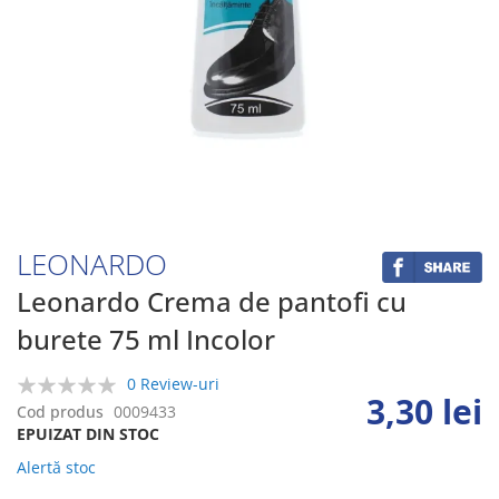
Skip
to
the
beginning
LEONARDO
of
the
Leonardo Crema de pantofi cu
images
burete 75 ml Incolor
gallery
0 Review-uri
3,30 lei
0%
Cod produs
0009433
EPUIZAT DIN STOC
Alertă stoc