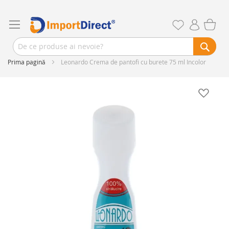
Prima pagină
Leonardo Crema de pantofi cu burete 75 ml Incolor
Skip
to
the
end
of
the
images
gallery