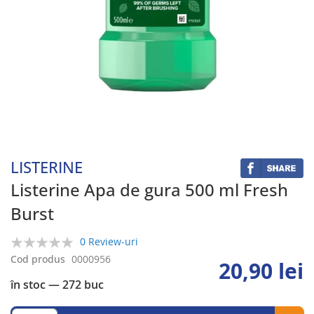
Skip
to
the
beginning
LISTERINE
of
the
Listerine Apa de gura 500 ml Fresh
images
Burst
gallery
0 Review-uri
0%
Cod produs
0000956
20,90 lei
în stoc
— 272 buc