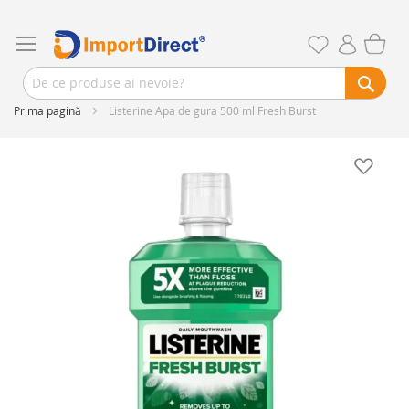
Prima pagină
Listerine Apa de gura 500 ml Fresh Burst
Skip
to
the
end
of
the
images
gallery