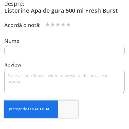
despre:
Listerine Apa de gura 500 ml Fresh Burst
Acordă o notă:
1
2
3
4
5
star
stars
stars
stars
stars
Nume
Review