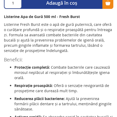
Adaugă în coș
Listerine Apa de Gură 500 ml - Fresh Burst
Listerine Fresh Burst este o apă de gură puternică, care oferă
o curățare profundă și o respirație proaspătă pentru întreaga
zi. Formula sa avansată combate bacteriile din cavitatea
bucală și ajută la prevenirea problemelor de igienă orală,
precum gingiile inflamate și formarea tartrului, lăsând o
senzație de prospețime îndelungată.
Beneficii:
Protecție completă:
Combate bacteriile care cauzează
mirosul neplăcut al respirației și îmbunătățește igiena
orală.
Respirație proaspătă:
Oferă o senzație revigorantă de
prospețime care durează mult timp.
Reducerea plăcii bacteriene:
Ajută la prevenirea
formării plăcii dentare și a tartrului, menținând gingiile
sănătoase.
Acțiune rapidă:
Se absoarbe rapid în cavitatea bucală și