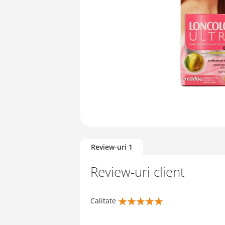
Skip
to
Review-uri
1
the
beginning
Review-uri client
of
the
images
Calitate
gallery
100%