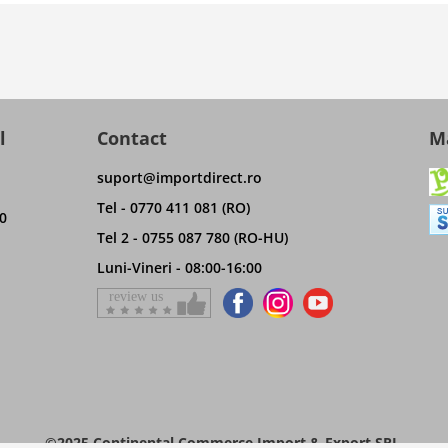
l
Contact
Ma
suport@importdirect.ro
Tel - 0770 411 081 (RO)
0
Tel 2 - 0755 087 780 (RO-HU)
Luni-Vineri - 08:00-16:00
©2025 Continental Commerce Import & Export SRL.