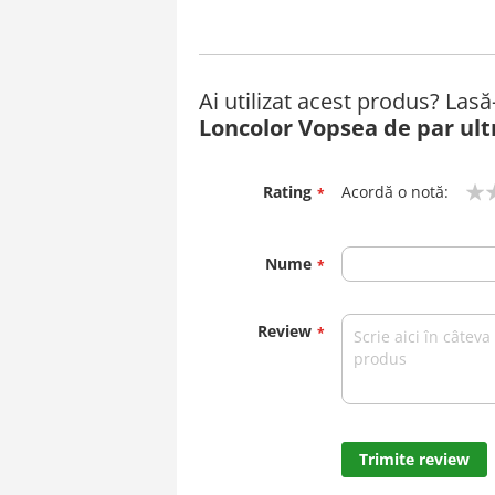
Ai utilizat acest produs? Las
Loncolor Vopsea de par ult
Rating
Acordă o notă:
1
2
3
4
5
star
stars
stars
stars
stars
Nume
Review
Trimite review