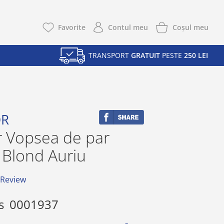
Coşul meu
Favorite
Contul meu
TRANSPORT
GRATUIT
PESTE
250 LEI
OR
r Vopsea de par
1 Blond Auriu
 Review
s
0001937