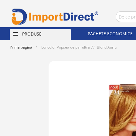
PACHETE ECONOMICE
PRODUSE
Prima pagină
Loncolor Vopsea de par ultra 7.1 Blond Auriu
Skip
to
the
end
of
the
images
gallery