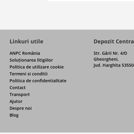
Linkuri utile
Depozit Centra
ANPC România
Str. Gării Nr. 4/D
Gheorgheni,
Soluţionarea litigiilor
Jud. Harghita 53550
Politica de utilizare cookie
Termeni si conditii
Politica de confidentialitate
Contact
Transport
Ajutor
Despre noi
Blog