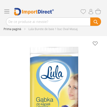
Prima pagină
Lula Burete de baie 1 buc Oval Masaj
Skip
to
the
end
of
the
images
gallery