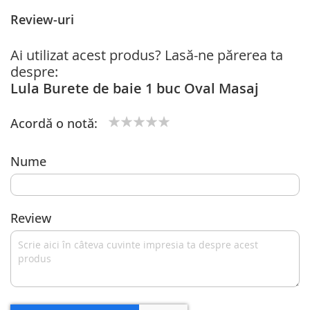
Review-uri
Ai utilizat acest produs? Lasă-ne părerea ta
despre:
Lula Burete de baie 1 buc Oval Masaj
Acordă o notă:
1
2
3
4
5
star
stars
stars
stars
stars
Nume
Review