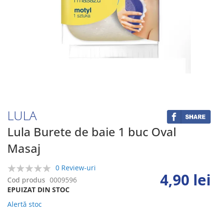
Skip
to
the
beginning
LULA
of
the
Lula Burete de baie 1 buc Oval
images
Masaj
gallery
0 Review-uri
4,90 lei
0%
Cod produs
0009596
EPUIZAT DIN STOC
Alertă stoc