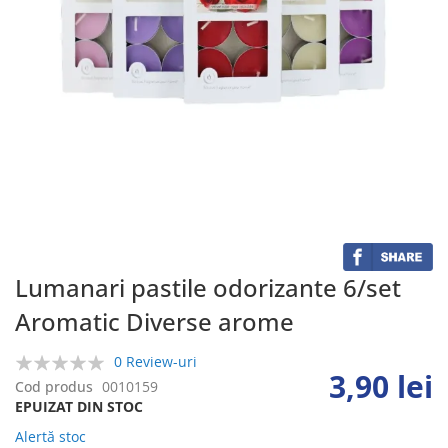
Skip
to
the
beginning
of
the
Lumanari pastile odorizante 6/set
images
Aromatic Diverse arome
gallery
0 Review-uri
3,90 lei
0%
Cod produs
0010159
EPUIZAT DIN STOC
Alertă stoc