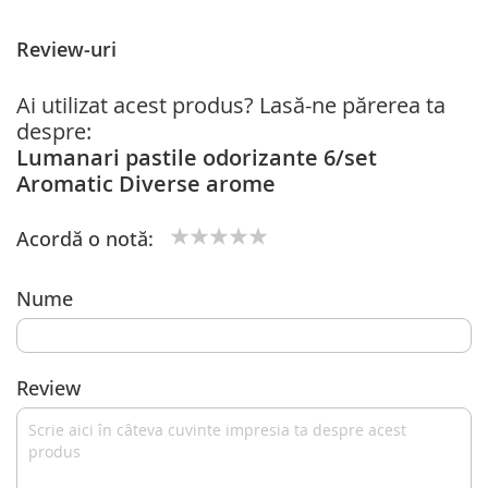
Review-uri
Ai utilizat acest produs? Lasă-ne părerea ta
despre:
Lumanari pastile odorizante 6/set
Aromatic Diverse arome
Acordă o notă:
1
2
3
4
5
star
stars
stars
stars
stars
Nume
Review