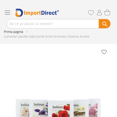
Prima pagină
Lumanari pastile odorizante 6/set Aromatic Diverse arome
Skip
to
the
end
of
the
images
gallery