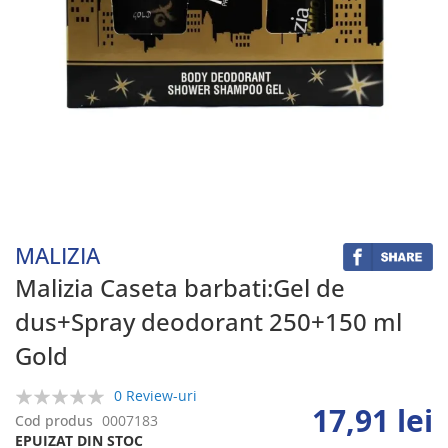
Skip
to
the
beginning
MALIZIA
of
the
Malizia Caseta barbati:Gel de
images
dus+Spray deodorant 250+150 ml
gallery
Gold
0 Review-uri
17,91 lei
0%
Cod produs
0007183
EPUIZAT DIN STOC