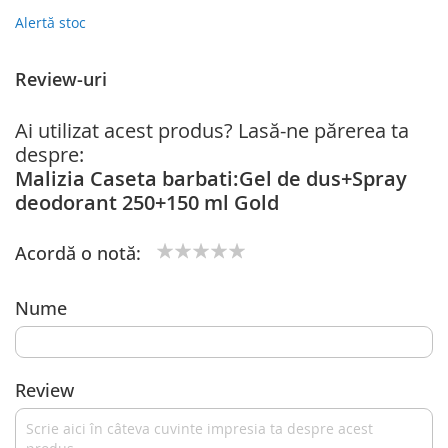
Alertă stoc
Review-uri
Ai utilizat acest produs? Lasă-ne părerea ta
despre:
Malizia Caseta barbati:Gel de dus+Spray
deodorant 250+150 ml Gold
Acordă o notă:
1
2
3
4
5
star
stars
stars
stars
stars
Nume
Review