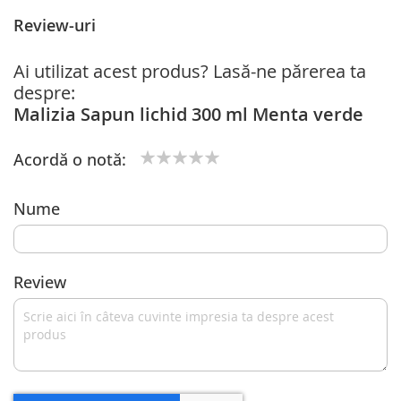
Review-uri
Ai utilizat acest produs? Lasă-ne părerea ta
despre:
Malizia Sapun lichid 300 ml Menta verde
Acordă o notă:
1
2
3
4
5
star
stars
stars
stars
stars
Nume
Review