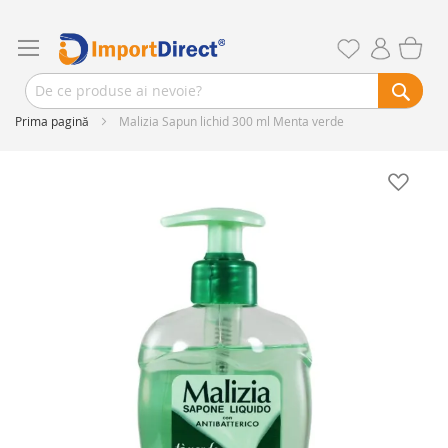
Prima pagină
Malizia Sapun lichid 300 ml Menta verde
Skip
to
the
end
of
the
images
gallery