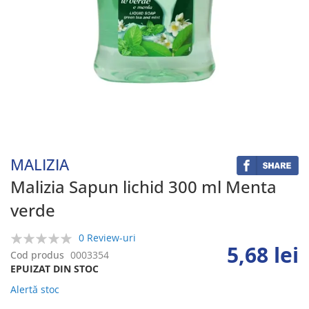
Skip
to
the
beginning
MALIZIA
of
the
Malizia Sapun lichid 300 ml Menta
images
verde
gallery
0 Review-uri
5,68 lei
0%
Cod produs
0003354
EPUIZAT DIN STOC
Alertă stoc