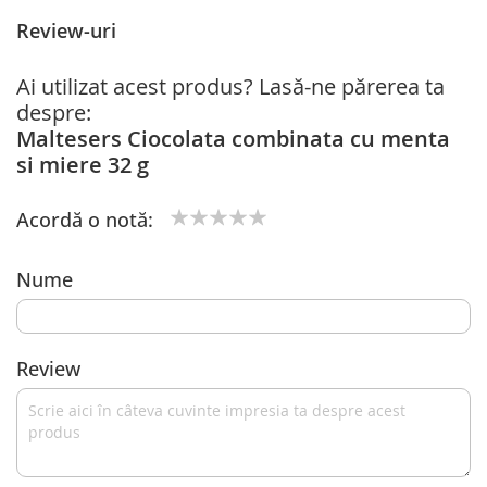
Review-uri
Ai utilizat acest produs? Lasă-ne părerea ta
despre:
Maltesers Ciocolata combinata cu menta
si miere 32 g
Acordă o notă:
1
2
3
4
5
star
stars
stars
stars
stars
Nume
Review