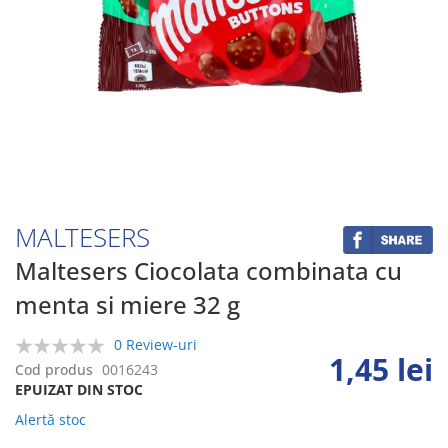
Skip
to
the
beginning
MALTESERS
of
the
Maltesers Ciocolata combinata cu
images
menta si miere 32 g
gallery
0 Review-uri
1,45 lei
0%
Cod produs
0016243
EPUIZAT DIN STOC
Alertă stoc