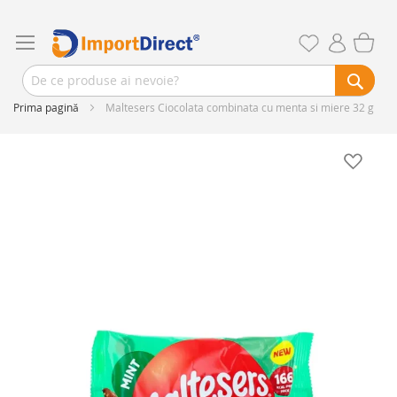
Prima pagină
Maltesers Ciocolata combinata cu menta si miere 32 g
Skip
to
the
end
of
the
images
gallery