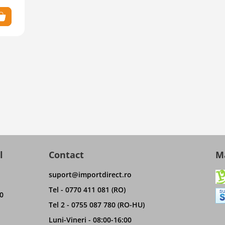
l
Contact
Ma
suport@importdirect.ro
Tel - 0770 411 081 (RO)
0
Tel 2 - 0755 087 780 (RO-HU)
Luni-Vineri - 08:00-16:00