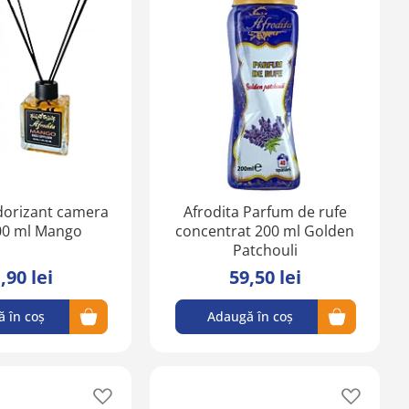
în
în
lista
lista
de
de
favorite
favorite
dorizant camera
Afrodita Parfum de rufe
00 ml Mango
concentrat 200 ml Golden
Patchouli
,90 lei
59,50 lei
 în coș
Adaugă în coș