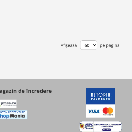
Afișează
pe pagină
gazin de încredere