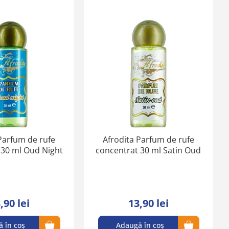
Adaugă
Adaugă
în
în
lista
lista
de
de
favorite
favorite
Parfum de rufe
Afrodita Parfum de rufe
 30 ml Oud Night
concentrat 30 ml Satin Oud
,90 lei
13,90 lei
 în coș
Adaugă în coș