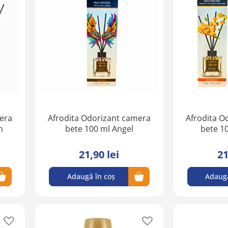
în
în
lista
lista
de
de
favorite
favorite
era
Afrodita Odorizant camera
Afrodita O
n
bete 100 ml Angel
bete 1
21,90 lei
21
Adaugă în coș
Adaugă