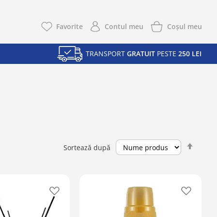
Coşul meu
Favorite
Contul meu
TRANSPORT
GRATUIT
PESTE
250 LEI
Setea
Sortează după
desce
Adaugă
Adaugă