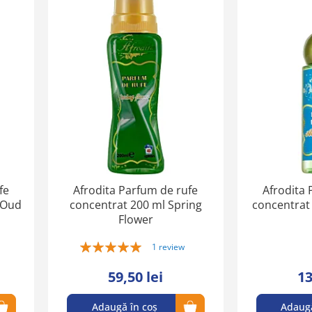
Adaugă
Adaugă
în
în
lista
lista
de
de
favorite
favorite
fe
Afrodita Parfum de rufe
Afrodita 
 Oud
concentrat 200 ml Spring
concentrat
Flower
Rating:
1
review
100%
59,50 lei
13
Adaugă în coș
Adaugă