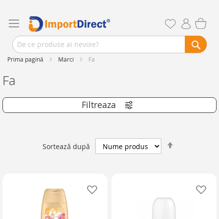
Prima pagină
Marci
Fa
Fa
Setează
Sortează după
descendent
Adaugă în lista de favorite
Ad