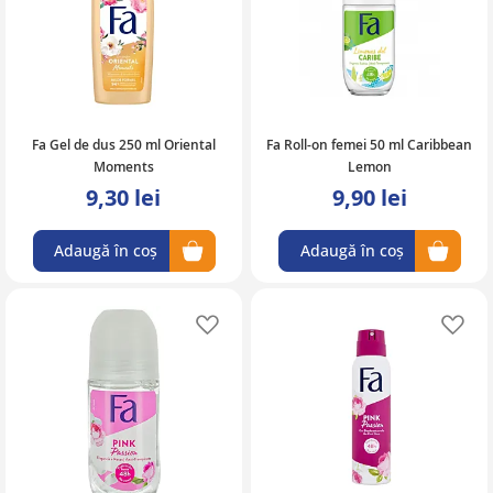
Fa Gel de dus 250 ml Oriental
Fa Roll-on femei 50 ml Caribbean
Moments
Lemon
9,30 lei
9,90 lei
Adaugă în coș
Adaugă în coș
Adaugă în lista de favorite
Ad