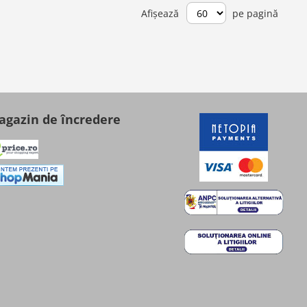
Afișează
pe pagină
gazin de încredere