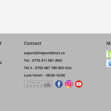
l
Contact
Ma
suport@importdirect.ro
Tel - 0770 411 081 (RO)
0
Tel 2 - 0755 087 780 (RO-HU)
Luni-Vineri - 08:00-16:00