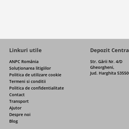
Linkuri utile
Depozit Centra
ANPC România
Str. Gării Nr. 4/D
Gheorgheni,
Soluţionarea litigiilor
Jud. Harghita 53550
Politica de utilizare cookie
Termeni si conditii
Politica de confidentialitate
Contact
Transport
Ajutor
Despre noi
Blog