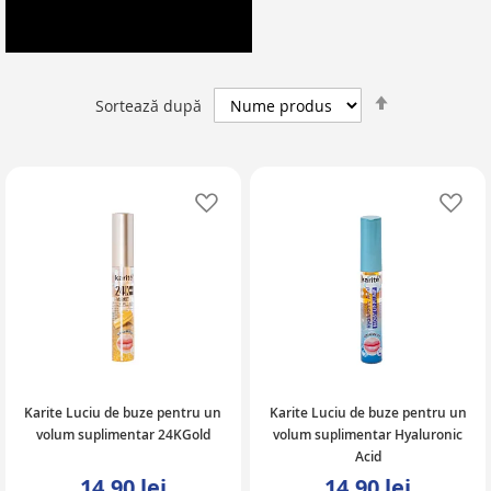
Setează
Sortează după
descendent
Adaugă în lista de favorite
Ad
Karite Luciu de buze pentru un
Karite Luciu de buze pentru un
volum suplimentar 24KGold
volum suplimentar Hyaluronic
Acid
14,90 lei
14,90 lei