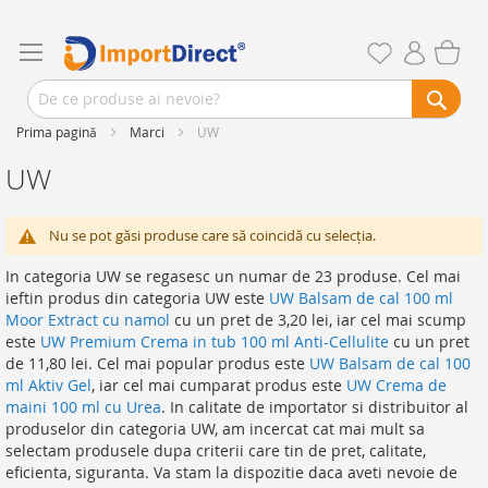
Prima pagină
Marci
UW
UW
Nu se pot găsi produse care să coincidă cu selecţia.
In categoria UW se regasesc un numar de 23 produse. Cel mai
ieftin produs din categoria UW este
UW Balsam de cal 100 ml
Moor Extract cu namol
cu un pret de 3,20 lei, iar cel mai scump
este
UW Premium Crema in tub 100 ml Anti-Cellulite
cu un pret
de 11,80 lei. Cel mai popular produs este
UW Balsam de cal 100
ml Aktiv Gel
, iar cel mai cumparat produs este
UW Crema de
maini 100 ml cu Urea
. In calitate de importator si distribuitor al
produselor din categoria UW, am incercat cat mai mult sa
selectam produsele dupa criterii care tin de pret, calitate,
eficienta, siguranta. Va stam la dispozitie daca aveti nevoie de