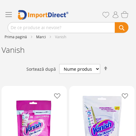
Prima pagină
Marci
Vanish
Vanish
Setează
Sortează după
descendent
Adaugă în lista de favorite
Ad