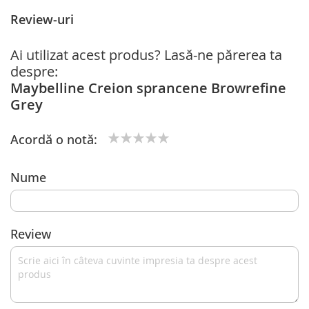
Review-uri
Ai utilizat acest produs? Lasă-ne părerea ta
despre:
Maybelline Creion sprancene Browrefine
Grey
Acordă o notă:
1
2
3
4
5
star
stars
stars
stars
stars
Nume
Review