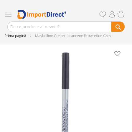
Prima pagină
Maybelline Creion sprancene Browrefine Grey
Skip
to
the
end
of
the
images
gallery