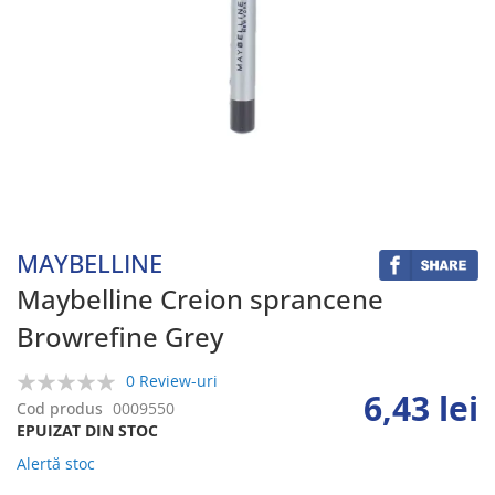
Skip
to
the
beginning
MAYBELLINE
of
the
Maybelline Creion sprancene
images
Browrefine Grey
gallery
0 Review-uri
6,43 lei
0%
Cod produs
0009550
EPUIZAT DIN STOC
Alertă stoc