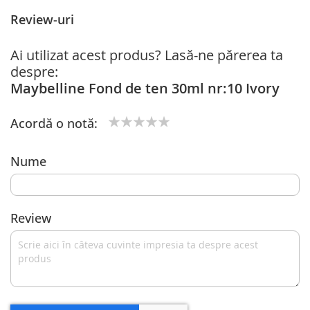
Review-uri
Ai utilizat acest produs? Lasă-ne părerea ta
despre:
Maybelline Fond de ten 30ml nr:10 Ivory
Acordă o notă:
1
2
3
4
5
star
stars
stars
stars
stars
Nume
Review