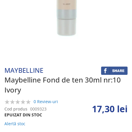
Skip
to
the
beginning
MAYBELLINE
of
the
Maybelline Fond de ten 30ml nr:10
images
Ivory
gallery
0 Review-uri
17,30 lei
0%
Cod produs
0009323
EPUIZAT DIN STOC
Alertă stoc