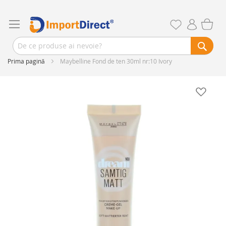
Prima pagină
Maybelline Fond de ten 30ml nr:10 Ivory
Skip
to
the
end
of
the
images
gallery