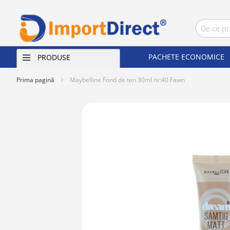
PACHETE ECONOMICE
PRODUSE
Prima pagină
Maybelline Fond de ten 30ml nr:40 Fawn
Skip
to
the
end
of
the
images
gallery