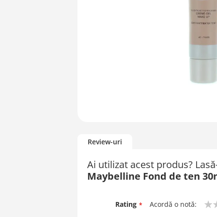
Skip
to
Review-uri
the
beginning
Ai utilizat acest produs? Las
of
Maybelline Fond de ten 30
the
images
gallery
Rating
Acordă o notă:
1
2
3
4
5