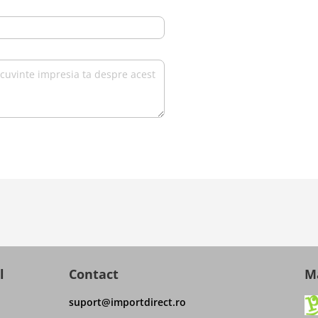
l
Contact
Ma
suport@importdirect.ro