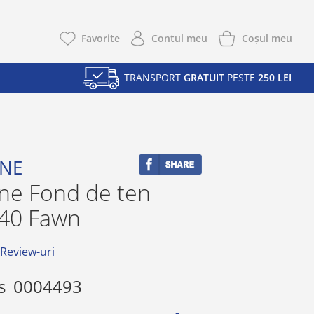
Coşul meu
Favorite
Contul meu
TRANSPORT
GRATUIT
PESTE
250 LEI
INE
ine Fond de ten
:40 Fawn
 Review-uri
s
0004493