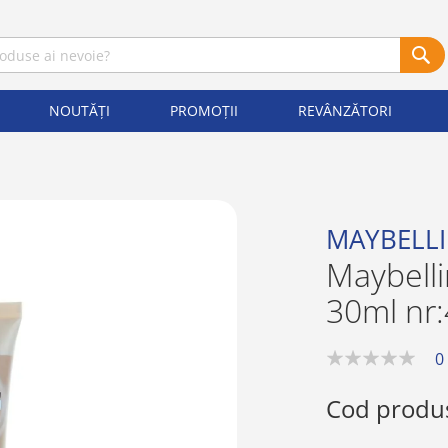
NOUTĂȚI
PROMOȚII
REVÂNZĂTORI
MAYBELL
Maybell
30ml nr
0
0%
Cod produ