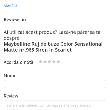
Alertă stoc
Review-uri
Ai utilizat acest produs? Lasă-ne părerea ta
despre:
Maybelline Ruj de buze Color Sensational
Matte nr.965 Siren In Scarlet
Acordă o notă:
1
2
3
4
5
star
stars
stars
stars
stars
Nume
Review