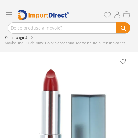
Prima pagină
Maybelline Ruj de buze Color Sensational Matte nr.965 Siren In Scarlet
Skip
to
the
end
of
the
images
gallery