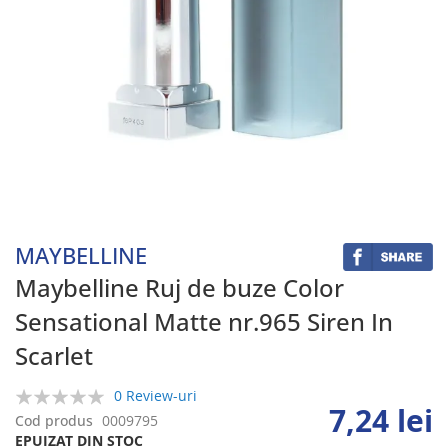
Skip
to
the
beginning
MAYBELLINE
of
the
Maybelline Ruj de buze Color
images
Sensational Matte nr.965 Siren In
gallery
Scarlet
0 Review-uri
7,24 lei
0%
Cod produs
0009795
EPUIZAT DIN STOC