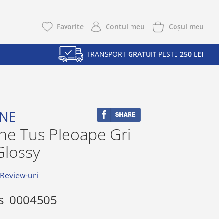
Coşul meu
Favorite
Contul meu
TRANSPORT
GRATUIT
PESTE
250 LEI
INE
ne Tus Pleoape Gri
Glossy
 Review-uri
s
0004505