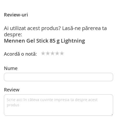
Review-uri
Ai utilizat acest produs? Lasă-ne părerea ta
despre:
Mennen Gel Stick 85 g Lightning
Acordă o notă:
1
2
3
4
5
star
stars
stars
stars
stars
Nume
Review