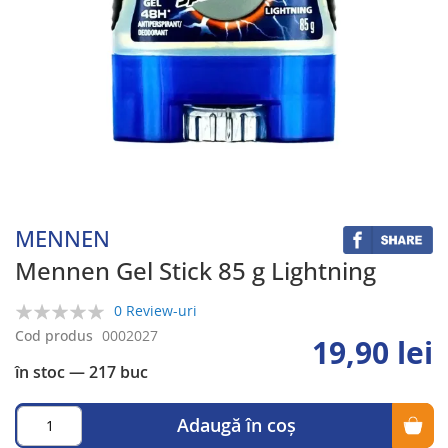
Skip
to
the
beginning
MENNEN
of
the
Mennen Gel Stick 85 g Lightning
images
gallery
0 Review-uri
0%
Cod produs
0002027
19,90 lei
în stoc
— 217 buc
Adaugă în coș