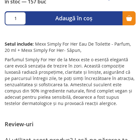
în stoc
— 157 buc
Adaugă în coș
Setul include:
Mexx Simply For Her Eau De Toilette - Parfum,
20 ml + Mexx Simply For Her- Săpun,
Parfumul Simply For Her de la Mexx este o esență elegantă
care evocă senzația de trezire în zori. Această compoziție
luxoasă radiază prospețime, claritate și liniște, asigurând că
pe parcursul întregii zile, te poți simți încrezătoare în atracția,
senzualitatea și sofisticarea ta. Amestecul suculent este
compus din 90% ingrediente naturale, fiind complet vegan și
adecvat pentru pielea sensibilă, deoarece a fost supus
testelor dermatologice și nu provoacă reacții alergice.
Review-uri