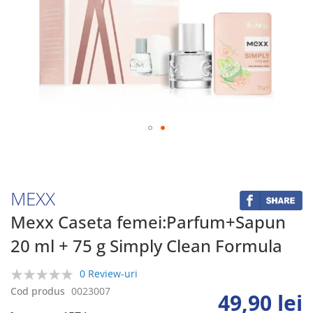
Skip
to
the
beginning
MEXX
of
the
Mexx Caseta femei:Parfum+Sapun
images
20 ml + 75 g Simply Clean Formula
gallery
0 Review-uri
0%
Cod produs
0023007
49,90 lei