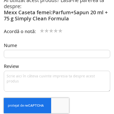
Ai utilizat acest produs? Lasă-ne părerea ta
despre:
Mexx Caseta femei:Parfum+Sapun 20 ml +
75 g Simply Clean Formula
Acordă o notă:
1
2
3
4
5
star
stars
stars
stars
stars
Nume
Review