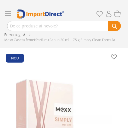
Prima pagină
Mexx Caseta femei:Parfum+Sapun 20 ml + 75 g Simply Clean Formula
Skip
to
NOU
the
end
of
the
images
gallery