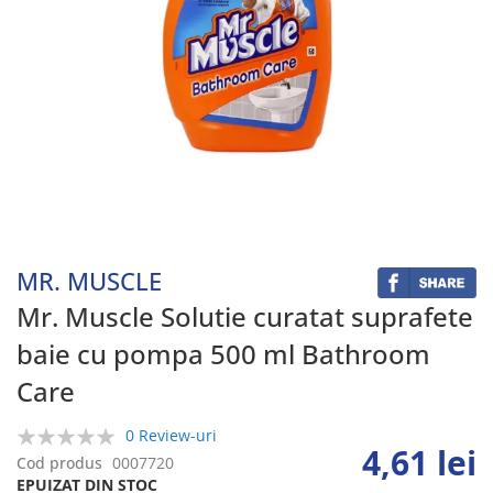
Skip
to
the
beginning
MR. MUSCLE
of
the
Mr. Muscle Solutie curatat suprafete
images
baie cu pompa 500 ml Bathroom
gallery
Care
0 Review-uri
4,61 lei
0%
Cod produs
0007720
EPUIZAT DIN STOC