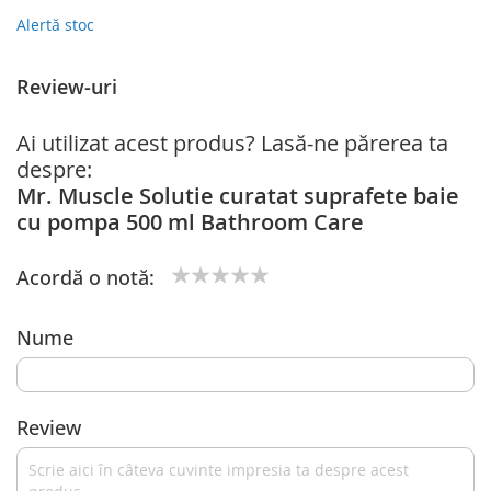
Alertă stoc
Review-uri
Ai utilizat acest produs? Lasă-ne părerea ta
despre:
Mr. Muscle Solutie curatat suprafete baie
cu pompa 500 ml Bathroom Care
Acordă o notă:
1
2
3
4
5
star
stars
stars
stars
stars
Nume
Review