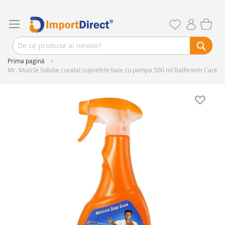
Prima pagină
Mr. Muscle Solutie curatat suprafete baie cu pompa 500 ml Bathroom Care
Skip
to
the
end
of
the
images
gallery