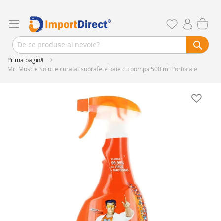
Prima pagină
Mr. Muscle Solutie curatat suprafete baie cu pompa 500 ml Portocale
Skip
to
the
end
of
the
images
gallery