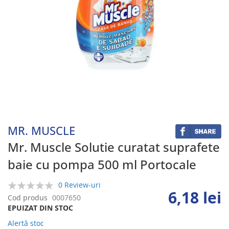
Skip
to
the
beginning
MR. MUSCLE
of
the
Mr. Muscle Solutie curatat suprafete
images
baie cu pompa 500 ml Portocale
gallery
0 Review-uri
6,18 lei
0%
Cod produs
0007650
EPUIZAT DIN STOC
Alertă stoc