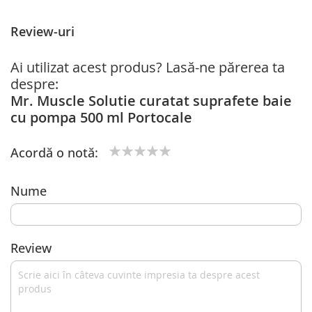
Review-uri
Ai utilizat acest produs? Lasă-ne părerea ta
despre:
Mr. Muscle Solutie curatat suprafete baie
cu pompa 500 ml Portocale
Acordă o notă:
1
2
3
4
5
star
stars
stars
stars
stars
Nume
Review