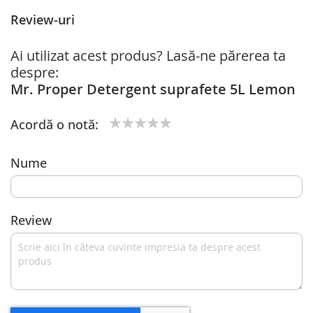
Review-uri
Ai utilizat acest produs? Lasă-ne părerea ta
despre:
Mr. Proper Detergent suprafete 5L Lemon
Acordă o notă:
1
2
3
4
5
star
stars
stars
stars
stars
Nume
Review