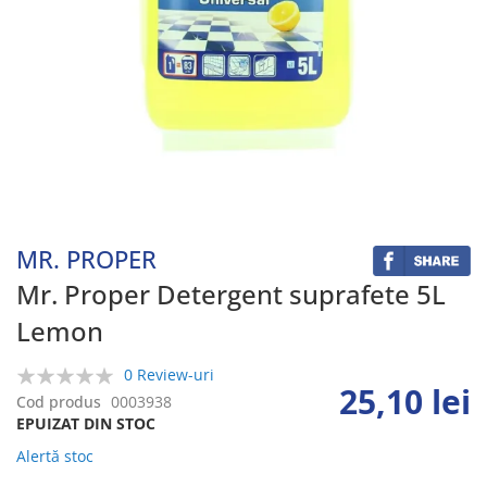
Skip
to
the
beginning
MR. PROPER
of
the
Mr. Proper Detergent suprafete 5L
images
Lemon
gallery
0 Review-uri
25,10 lei
0%
Cod produs
0003938
EPUIZAT DIN STOC
Alertă stoc