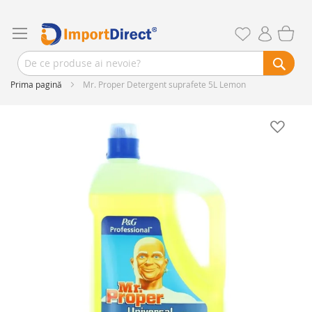
Prima pagină
Mr. Proper Detergent suprafete 5L Lemon
Skip
to
the
end
of
the
images
gallery