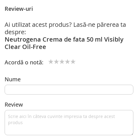
Review-uri
Ai utilizat acest produs? Lasă-ne părerea ta
despre:
Neutrogena Crema de fata 50 ml Visibly
Clear Oil-Free
Acordă o notă:
1
2
3
4
5
star
stars
stars
stars
stars
Nume
Review