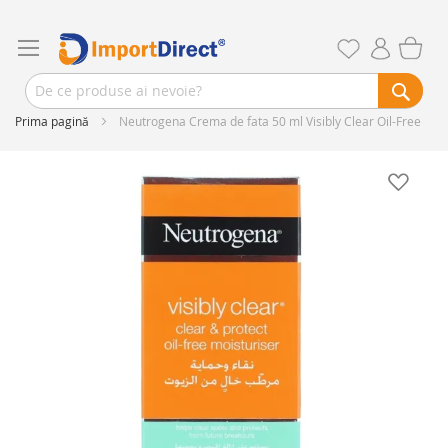
Prima pagină
Neutrogena Crema de fata 50 ml Visibly Clear Oil-Free
Skip
to
the
end
of
the
images
gallery