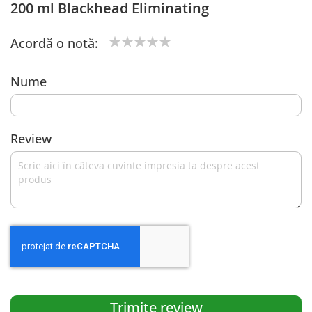
200 ml Blackhead Eliminating
Acordă o notă:
1
2
3
4
5
star
stars
stars
stars
stars
Nume
Review
Trimite review