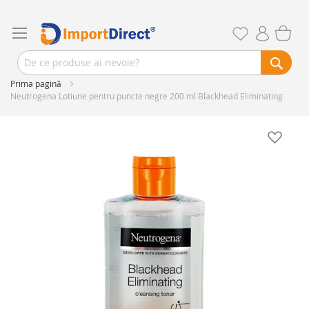
Prima pagină
Neutrogena Lotiune pentru puncte negre 200 ml Blackhead Eliminating
Skip
to
the
end
of
the
images
gallery