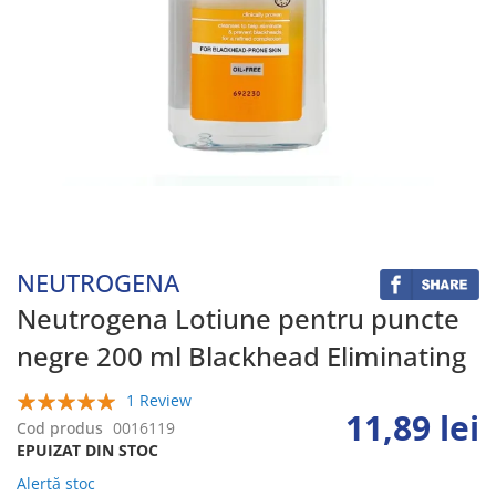
Skip
to
the
beginning
NEUTROGENA
of
the
Neutrogena Lotiune pentru puncte
images
negre 200 ml Blackhead Eliminating
gallery
1 Review
11,89 lei
100%
Cod produs
0016119
EPUIZAT DIN STOC
Alertă stoc