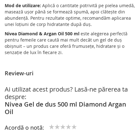
Mod de utilizare:
Aplică o cantitate potrivită pe pielea umedă,
masează ușor până se formează spumă, apoi clătește din
abundență. Pentru rezultate optime, recomandăm aplicarea
unei loțiuni de corp hidratante după duș.
Nivea Diamond & Argan Oil 500 ml
este alegerea perfectă
pentru femeile care caută mai mult decât un gel de duș
obișnuit – un produs care oferă frumusețe, hidratare și o
senzație de lux în fiecare zi.
Review-uri
Ai utilizat acest produs? Lasă-ne părerea ta
despre:
Nivea Gel de dus 500 ml Diamond Argan
Oil
Acordă o notă:
1
2
3
4
5