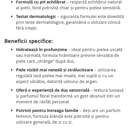
Formulă cu pH echilibrat
– respectă echilibrul natural
al pielii, fiind potrivită chiar și pentru pielea sensibilă.
Testat dermatologic
– siguranța formulei este dovedită
prin teste dermatologice, garantând o utilizare zilnică
fără iritații.
Beneficii specifice:
Hidratează în profunzime
– ideal pentru pielea uscată
sau normală, formula hrănitoare previne senzația de
piele care „strânge” după duș.
Piele vizibil mai netedă și strălucitoare
– utilizarea
regulată lasă pielea mai moale, mai suplă și cu un
aspect sănătos, datorită uleiului de argan.
Oferă o experiență de duș senzorială
– textura luxoasă
și parfumul floral transformă un gest obișnuit într-un
moment de răsfăț personal.
Potrivit pentru întreaga familie
– deși are un parfum
feminin, formula blândă este potrivită și pentru
utilizare generală, de zi cu zi.