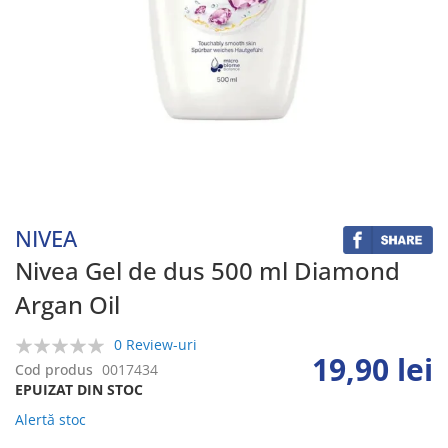
Skip
to
the
beginning
NIVEA
of
the
Nivea Gel de dus 500 ml Diamond
images
Argan Oil
gallery
0 Review-uri
19,90 lei
0%
Cod produs
0017434
EPUIZAT DIN STOC
Alertă stoc