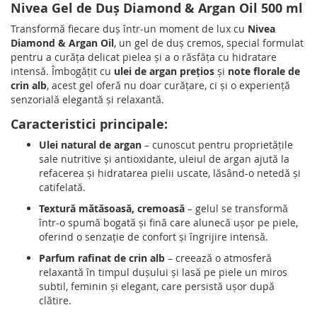
Nivea Gel de Duș Diamond & Argan Oil 500 ml
Transformă fiecare duș într-un moment de lux cu
Nivea
Diamond & Argan Oil
, un gel de duș cremos, special formulat
pentru a curăța delicat pielea și a o răsfăța cu hidratare
intensă. Îmbogățit cu
ulei de argan prețios
și
note florale de
crin alb
, acest gel oferă nu doar curățare, ci și o experiență
senzorială elegantă și relaxantă.
Caracteristici principale:
Ulei natural de argan
– cunoscut pentru proprietățile
sale nutritive și antioxidante, uleiul de argan ajută la
refacerea și hidratarea pielii uscate, lăsând-o netedă și
catifelată.
Textură mătăsoasă, cremoasă
– gelul se transformă
într-o spumă bogată și fină care alunecă ușor pe piele,
oferind o senzație de confort și îngrijire intensă.
Parfum rafinat de crin alb
– creează o atmosferă
relaxantă în timpul dușului și lasă pe piele un miros
subtil, feminin și elegant, care persistă ușor după
clătire.