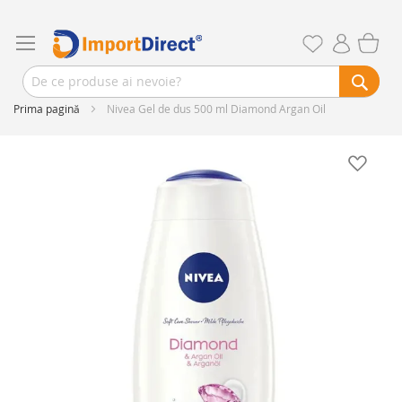
Prima pagină
Nivea Gel de dus 500 ml Diamond Argan Oil
Skip
to
the
end
of
the
images
gallery