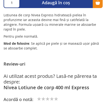
Adaugă în coș
Loțiunea de corp Nivea Express hidratează pielea în
profunzime iar aceasta devine mai fină și catifelată la
atingere. Formula ușoară cu minerale marine se absoarbe
rapid în piele.
Pentru piele normală.
Mod de folosire
: Se aplică pe piele și se masează ușor până
se absoarbe complet.
Review-uri
Ai utilizat acest produs? Lasă-ne părerea ta
despre:
Nivea Lotiune de corp 400 ml Express
Acordă o notă:
1
2
3
4
5