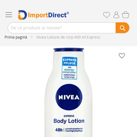
Prima pagină
Nivea Lotiune de corp 400 ml Express
Skip
to
the
end
of
the
images
gallery