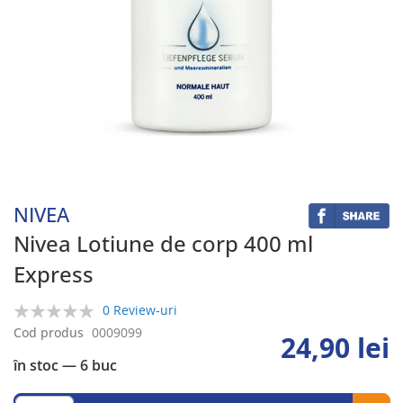
Skip
to
the
beginning
NIVEA
of
the
Nivea Lotiune de corp 400 ml
images
Express
gallery
0 Review-uri
0%
Cod produs
0009099
24,90 lei
în stoc
— 6 buc