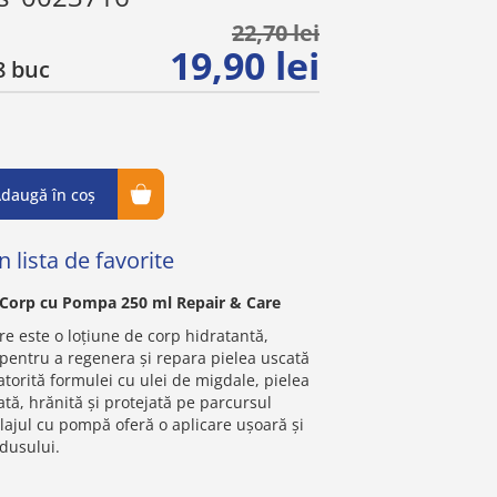
22,70 lei
19,90 lei
 buc
daugă în coș
 lista de favorite
 Corp cu Pompa 250 ml Repair & Care
e este o loțiune de corp hidratantă,
 pentru a regenera și repara pielea uscată
atorită formulei cu ulei de migdale, pielea
ată, hrănită și protejată pe parcursul
alajul cu pompă oferă o aplicare ușoară și
dusului.