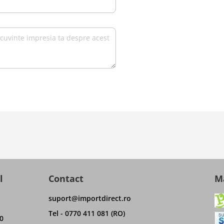
l
Contact
Ma
suport@importdirect.ro
Tel - 0770 411 081 (RO)
0