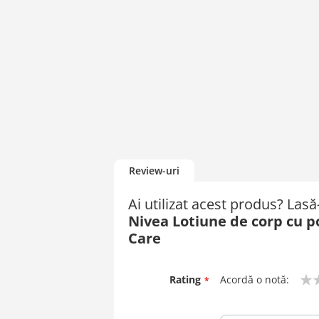
Review-uri
Ai utilizat acest produs? Las
Nivea Lotiune de corp cu 
Care
Rating
Acordă o notă:
1
2
3
4
5
star
stars
stars
stars
stars