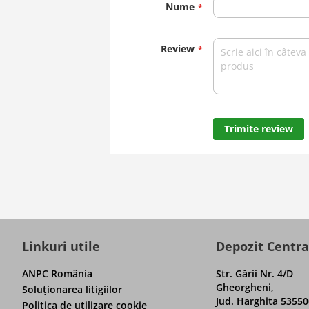
Nume
Review
Trimite review
Linkuri utile
Depozit Centra
ANPC România
Str. Gării Nr. 4/D
Gheorgheni,
Soluţionarea litigiilor
Jud. Harghita 53550
Politica de utilizare cookie