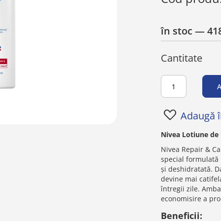
în stoc
— 418
Cantitate
A
Adaugă în
Nivea Lotiune de
Nivea Repair & Car
special formulată
și deshidratată. D
devine mai catifel
întregii zile. Amb
economisire a pro
Beneficii: