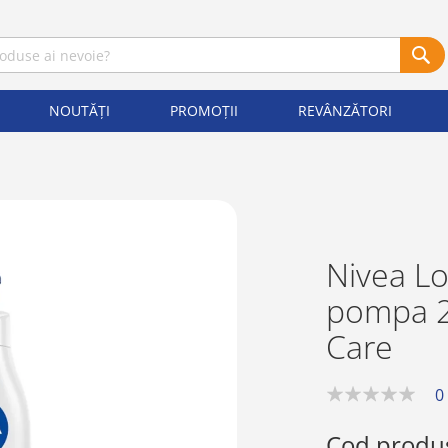
NOUTĂȚI
PROMOȚII
REVÂNZĂTORI
Nivea Lo
pompa 2
Care
0
0%
Cod produ