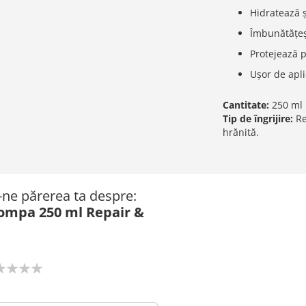
Hidratează ș
Îmbunătățeșt
Protejează 
Ușor de apli
Cantitate:
250 ml
Tip de îngrijire:
Re
hrănită.
ă-ne părerea ta despre:
pompa 250 ml Repair &