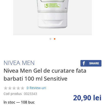
Skip
to
the
beginning
NIVEA MEN
of
the
Nivea Men Gel de curatare fata
images
barbati 100 ml Sensitive
gallery
0 Review-uri
0%
Cod produs
0023343
20,90 lei
în stoc
— 108 buc