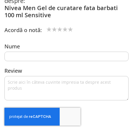
despre:
Nivea Men Gel de curatare fata barbati
100 ml Sensitive
Acordă o notă:
1
2
3
4
5
star
stars
stars
stars
stars
Nume
Review