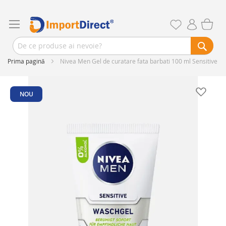
Prima pagină
Nivea Men Gel de curatare fata barbati 100 ml Sensitive
Skip
to
NOU
the
end
of
the
images
gallery