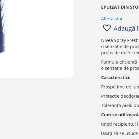
EPUIZAT DIN STO
Alertă stoc
Adaugă în
Nivea Spray Fresh
o senzație de pros
protecție de încr
Formula eficientă
o senzație de pro
Caracteristici:
Prospețime de lun
Protecție deodora
Toleranța pielii d
Cum se utilizează
țineți recipientul 
lăsați să se usuc