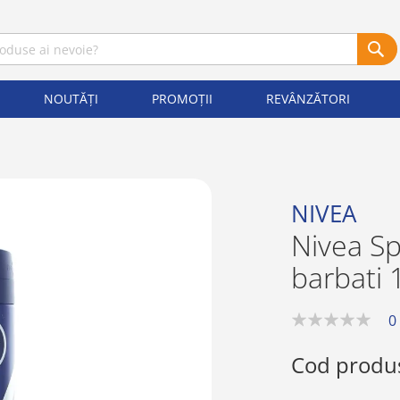
NOUTĂȚI
PROMOȚII
REVÂNZĂTORI
NIVEA
Nivea S
barbati 
0
0%
Cod produ