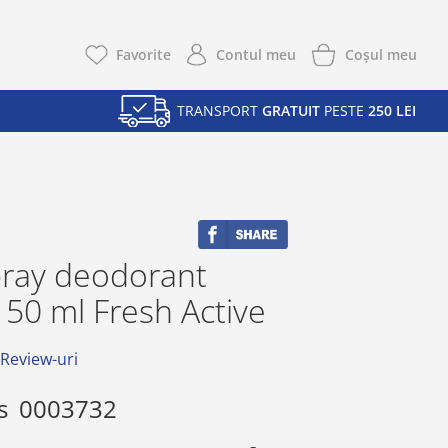
Coşul meu
Favorite
Contul meu
TRANSPORT
GRATUIT
PESTE
250 LEI
pray deodorant
150 ml Fresh Active
 Review-uri
s
0003732