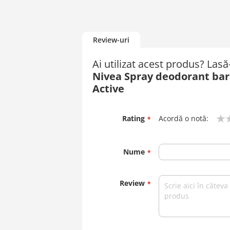
Review-uri
Ai utilizat acest produs? Las
Nivea Spray deodorant bar
Active
Rating
Acordă o notă:
1
2
3
4
5
star
stars
stars
stars
stars
Nume
Review