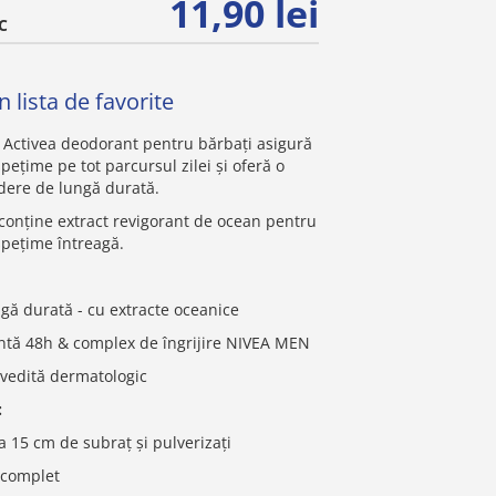
11,90 lei
C
 lista de favorite
 Activea deodorant pentru bărbați asigură
pețime pe tot parcursul zilei și oferă o
edere de lungă durată.
 conține extract revigorant de ocean pentru
spețime întreagă.
gă durată - cu extracte oceanice
ntă 48h & complex de îngrijire NIVEA MEN
ovedită dermatologic
:
la 15 cm de subraț și pulverizați
e complet