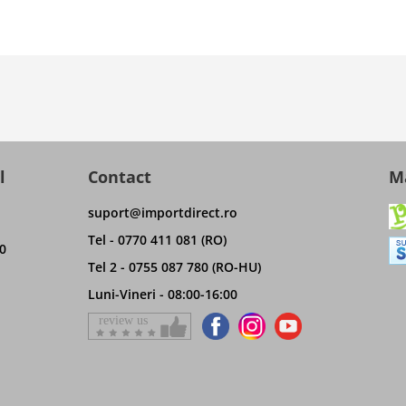
l
Contact
Ma
suport@importdirect.ro
Tel - 0770 411 081 (RO)
0
Tel 2 - 0755 087 780 (RO-HU)
Luni-Vineri - 08:00-16:00