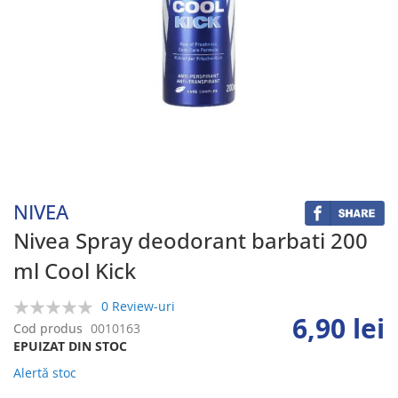
Skip
to
the
beginning
NIVEA
of
the
Nivea Spray deodorant barbati 200
images
ml Cool Kick
gallery
0 Review-uri
6,90 lei
0%
Cod produs
0010163
EPUIZAT DIN STOC
Alertă stoc