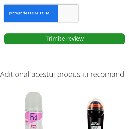
Trimite review
Aditional acestui produs iti recomand