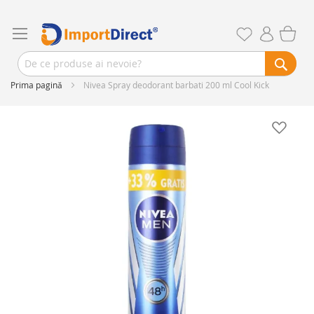
Prima pagină
Nivea Spray deodorant barbati 200 ml Cool Kick
Skip
to
the
end
of
the
images
gallery