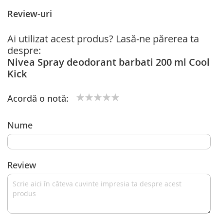
Review-uri
Ai utilizat acest produs? Lasă-ne părerea ta
despre:
Nivea Spray deodorant barbati 200 ml Cool
Kick
Acordă o notă:
1
2
3
4
5
star
stars
stars
stars
stars
Nume
Review