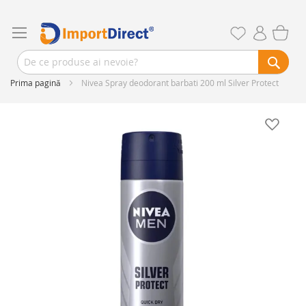
Prima pagină
Nivea Spray deodorant barbati 200 ml Silver Protect
Skip
to
the
end
of
the
images
gallery