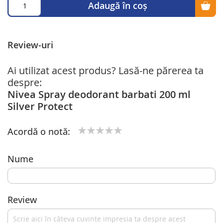
Adaugă în coș
Review-uri
Ai utilizat acest produs? Lasă-ne părerea ta
despre:
Nivea Spray deodorant barbati 200 ml
Silver Protect
Acordă o notă:
1
2
3
4
5
star
stars
stars
stars
stars
Nume
Review