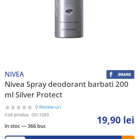
Skip
to
the
beginning
NIVEA
of
the
Nivea Spray deodorant barbati 200
images
ml Silver Protect
gallery
0 Review-uri
0%
Cod produs
0011089
19,90 lei
în stoc
— 366 buc