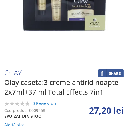
Skip
to
the
beginning
OLAY
of
the
Olay caseta:3 creme antirid noapte
images
2x7ml+37 ml Total Effects 7in1
gallery
0 Review-uri
27,20 lei
0%
Cod produs
0009268
EPUIZAT DIN STOC
Alertă stoc