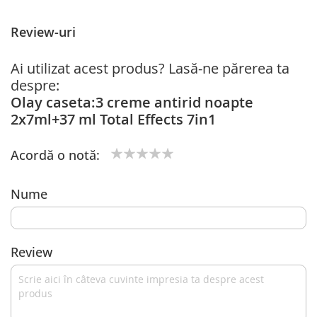
Review-uri
Ai utilizat acest produs? Lasă-ne părerea ta
despre:
Olay caseta:3 creme antirid noapte
2x7ml+37 ml Total Effects 7in1
Acordă o notă:
1
2
3
4
5
star
stars
stars
stars
stars
Nume
Review