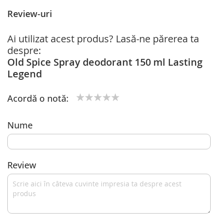
Review-uri
Ai utilizat acest produs? Lasă-ne părerea ta
despre:
Old Spice Spray deodorant 150 ml Lasting
Legend
Acordă o notă:
1
2
3
4
5
star
stars
stars
stars
stars
Nume
Review