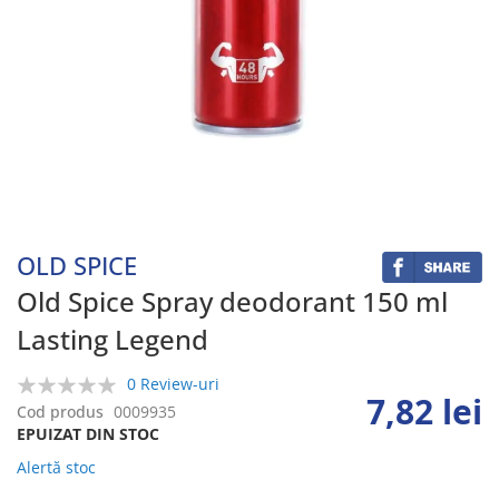
Skip
to
the
beginning
OLD SPICE
of
the
Old Spice Spray deodorant 150 ml
images
Lasting Legend
gallery
0 Review-uri
7,82 lei
0%
Cod produs
0009935
EPUIZAT DIN STOC
Alertă stoc