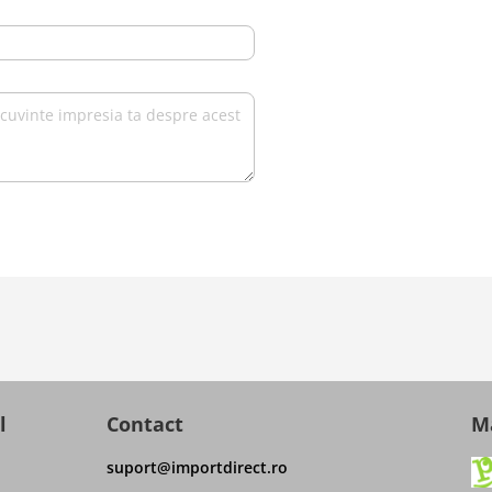
l
Contact
Ma
suport@importdirect.ro