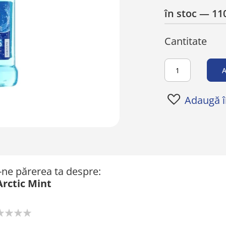
în stoc
— 110
Cantitate
A
Adaugă în
ă-ne părerea ta despre:
Arctic Mint