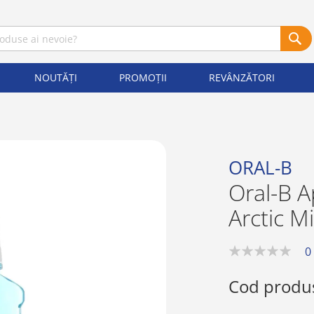
NOUTĂȚI
PROMOȚII
REVÂNZĂTORI
ORAL-B
Oral-B A
Arctic M
0
0%
Cod produ