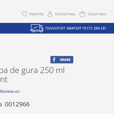
Coşul meu
Favorite
Contul meu
TRANSPORT
GRATUIT
PESTE
250 LEI
pa de gura 250 ml
int
 Review-uri
s
0012966