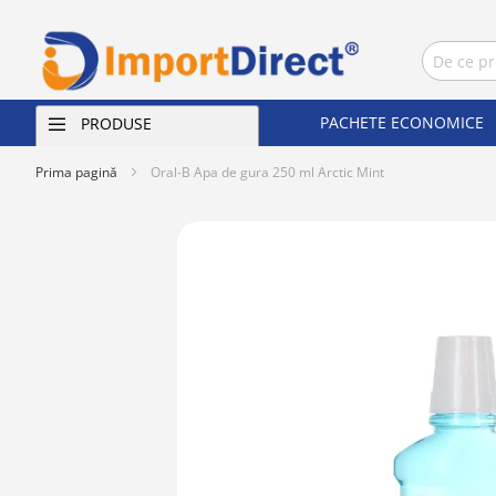
PACHETE ECONOMICE
PRODUSE
Prima pagină
Oral-B Apa de gura 250 ml Arctic Mint
Skip
to
the
end
of
the
images
gallery