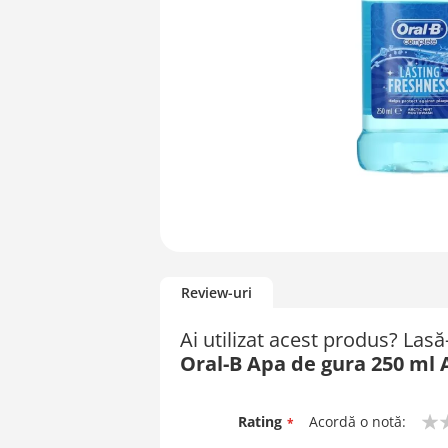
Skip
to
Review-uri
the
beginning
Ai utilizat acest produs? Las
of
Oral-B Apa de gura 250 ml 
the
images
gallery
Rating
Acordă o notă:
1
2
3
4
5