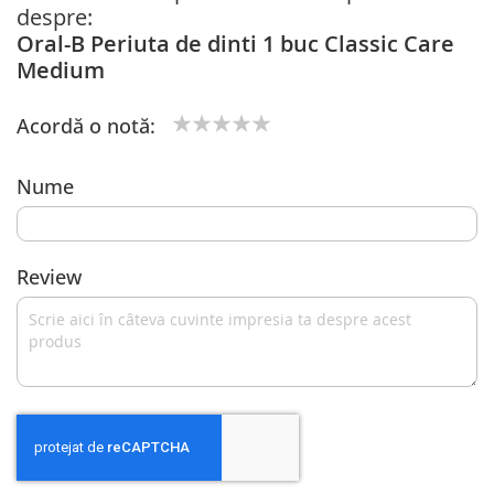
despre:
Oral-B Periuta de dinti 1 buc Classic Care
Medium
Acordă o notă:
1
2
3
4
5
star
stars
stars
stars
stars
Nume
Review