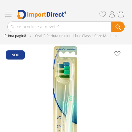
Prima pagină
Oral-B Periuta de dinti 1 buc Classic Care Medium
Skip
to
NOU
the
end
of
the
images
gallery