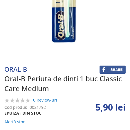
Skip
to
the
beginning
ORAL-B
of
the
Oral-B Periuta de dinti 1 buc Classic
images
Care Medium
gallery
0 Review-uri
5,90 lei
0%
Cod produs
0021792
EPUIZAT DIN STOC
Alertă stoc