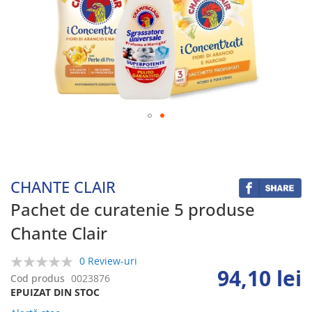
Skip
to
the
beginning
CHANTE CLAIR
of
the
Pachet de curatenie 5 produse
images
Chante Clair
gallery
0 Review-uri
94,10 lei
0%
Cod produs
0023876
EPUIZAT DIN STOC