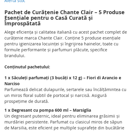
Alertă stoc
Pachet de Curățenie Chante Clair – 5 Produse
Esențiale pentru o Casă Curată și
Împrospătată
Alege eficiența și calitatea italiană cu acest pachet complet de
curățenie marca Chante Clair. Conține 5 produse esențiale
pentru igienizarea locuinței și îngrijirea hainelor, toate cu
formule performante și parfumuri plăcute, specifice
brandului.
Conținutul pachetului:
1 x Săculeți parfumați (3 bucăți x 12 g) – Fiori di Arancio e
Narciso
Parfumează delicat dulapurile, sertarele sau încălțămintea cu
un miros floral subtil de portocal și narcisă. Asigură
prospețime de durată.
1 x Degresant cu pompa 600 ml – Marsiglia
Un degresant puternic, ideal pentru eliminarea grăsimii și
murdăriei persistente. Parfumat cu clasicul miros de săpun
de Marsilia, este eficient pe multiple suprafețe din bucătărie