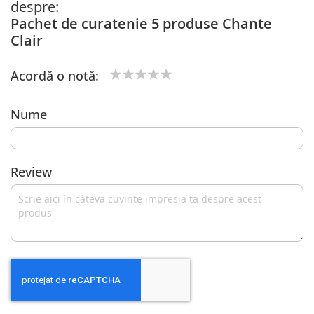
despre:
Pachet de curatenie 5 produse Chante
Clair
Acordă o notă:
1
2
3
4
5
star
stars
stars
stars
stars
Nume
Review