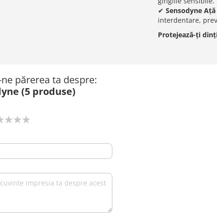
gingiile sensibile.
✔
Sensodyne Ață
interdentare, pre
Protejează-ți dinț
ă-ne părerea ta despre:
dyne (5 produse)