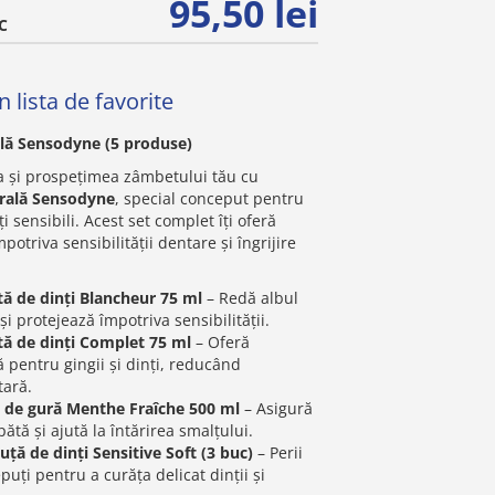
95,50 lei
C
 lista de favorite
ală Sensodyne (5 produse)
 și prospețimea zâmbetului tău cu
Orală Sensodyne
, special conceput pentru
i sensibili. Acest set complet îți oferă
mpotriva sensibilității dentare și îngrijire
ă de dinți Blancheur 75 ml
– Redă albul
 și protejează împotriva sensibilității.
ă de dinți Complet 75 ml
– Oferă
 pentru gingii și dinți, reducând
tară.
de gură Menthe Fraîche 500 ml
– Asigură
ătă și ajută la întărirea smalțului.
ță de dinți Sensitive Soft (3 buc)
– Perii
puți pentru a curăța delicat dinții și