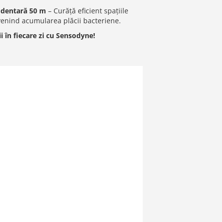
 dentară 50 m
– Curăță eficient spațiile
venind acumularea plăcii bacteriene.
ii în fiecare zi cu Sensodyne!