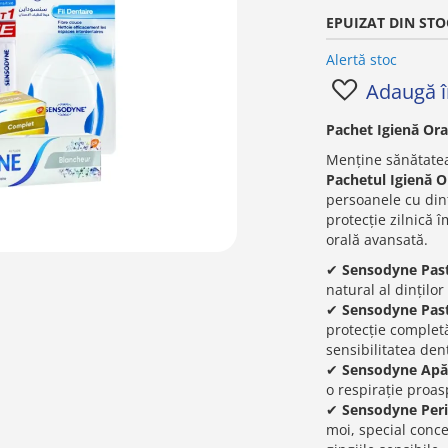
EPUIZAT DIN STO
Alertă stoc
Adaugă în
Pachet Igienă Or
Menține sănătatea
Pachetul Igienă 
persoanele cu dinț
protecție zilnică î
orală avansată.
✔
Sensodyne Past
natural al dinților
✔
Sensodyne Past
protecție completă
sensibilitatea den
✔
Sensodyne Apă 
o respirație proasp
✔
Sensodyne Periu
moi, special conce