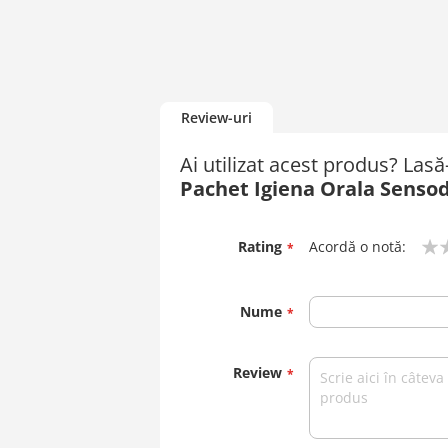
Review-uri
Ai utilizat acest produs? Las
Pachet Igiena Orala Senso
Rating
Acordă o notă:
1
2
3
4
5
star
stars
stars
stars
stars
Nume
Review