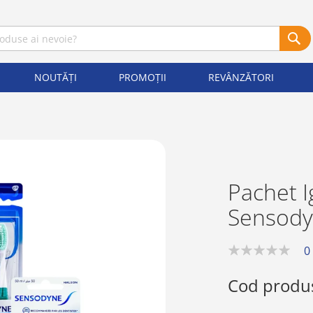
NOUTĂȚI
PROMOȚII
REVÂNZĂTORI
Pachet I
Sensody
0
0%
Cod produ