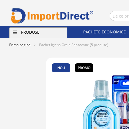
PACHETE ECONOMICE
PRODUSE
Prima pagină
Pachet Igiena Orala Sensodyne (5 produse)
Skip
to
NOU
PROMO
the
end
of
the
images
gallery