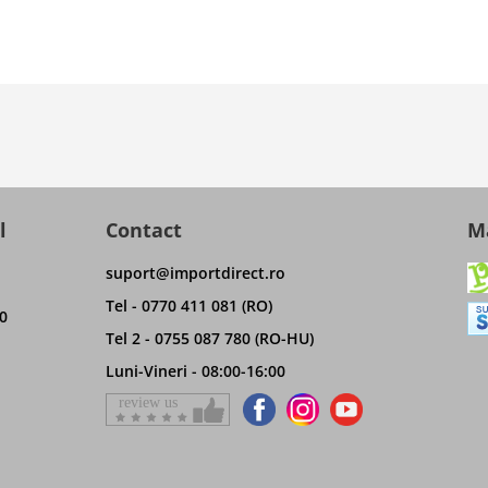
l
Contact
Ma
suport@importdirect.ro
Tel - 0770 411 081 (RO)
0
Tel 2 - 0755 087 780 (RO-HU)
Luni-Vineri - 08:00-16:00