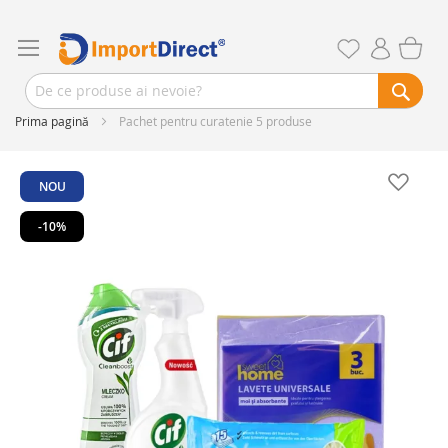
Prima pagină
Pachet pentru curatenie 5 produse
Skip
to
NOU
the
end
-10%
of
the
images
gallery