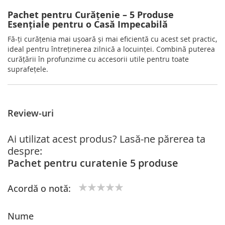
Pachet pentru Curățenie – 5 Produse
Esențiale pentru o Casă Impecabilă
Fă-ți curățenia mai ușoară și mai eficientă cu acest set practic,
ideal pentru întreținerea zilnică a locuinței. Combină puterea
curățării în profunzime cu accesorii utile pentru toate
suprafețele.
Review-uri
Ai utilizat acest produs? Lasă-ne părerea ta
despre:
Pachet pentru curatenie 5 produse
Acordă o notă:
1
2
3
4
5
star
stars
stars
stars
stars
Nume