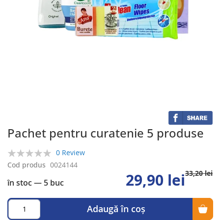
Skip
to
the
beginning
of
the
Pachet pentru curatenie 5 produse
images
gallery
0 Review
0%
Cod produs
0024144
33,20 lei
29,90 lei
în stoc
— 5 buc
Adaugă în coș