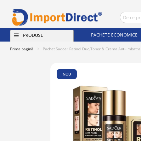
PACHETE ECONOMICE
PRODUSE
Prima pagină
Pachet Sadoer Retinol Duo,Toner & Crema Anti-imbatra
Skip
to
NOU
the
end
of
the
images
gallery