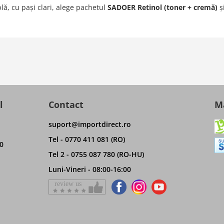
lă, cu pași clari, alege pachetul
SADOER Retinol (toner + cremă)
ș
l
Contact
Ma
suport@importdirect.ro
Tel - 0770 411 081 (RO)
0
Tel 2 - 0755 087 780 (RO-HU)
Luni-Vineri - 08:00-16:00