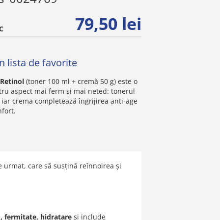
79,50 lei
C
 lista de favorite
Retinol
(toner 100 ml + cremă 50 g) este o
tru aspect mai ferm și mai neted: tonerul
 iar crema completează îngrijirea anti-age
nfort.
e urmat, care să susțină reînnoirea și
d, fermitate, hidratare
și include