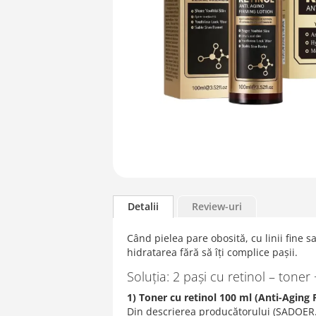
Skip
to
Detalii
Review-uri
the
beginning
Când pielea pare obosită, cu linii fine 
of
hidratarea fără să îți complice pașii.
the
images
Soluția: 2 pași cu retinol – tone
gallery
1) Toner cu retinol 100 ml (Anti-Aging
Din descrierea producătorului (SADOER.