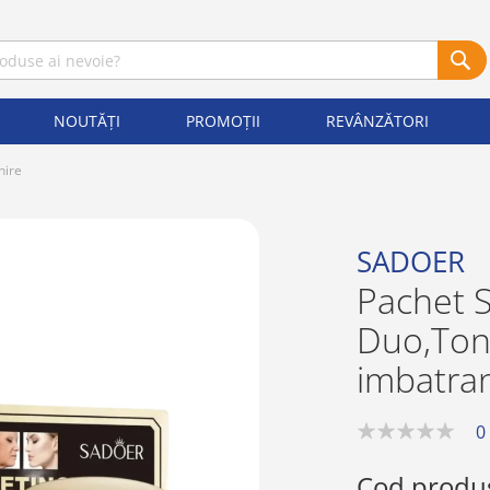
NOUTĂȚI
PROMOȚII
REVÂNZĂTORI
nire
SADOER
Pachet S
Duo,Ton
imbatran
0
0%
Cod produ