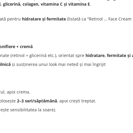
l, glicerină, colagen, vitamina C și vitamina E
.
onată pentru
hidratare și fermitate
(listată ca “Retinol … Face Cream
onifiere + cremă
ate (retinol + glicerină etc.), orientat spre
hidratare, fermitate și 
zilnică
și susținerea unui look mai neted și mai îngrijit
rul, apoi crema.
folosește
2–3 seri/săptămână
, apoi crești treptat.
ește sensibilitatea la soare).