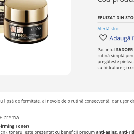
EPUIZAT DIN STO
Alertă stoc
Adaugă în
Pachetul
SADOER 
rutină simplă pen
pregătește pielea,
cu hidratare și co
sau lipsă de fermitate, ai nevoie de o rutină consecventă, dar ușor d
r + cremă
 Firming Toner)
cn), tonerul este prezentat cu beneficii precum
anti-aging, anti-ri