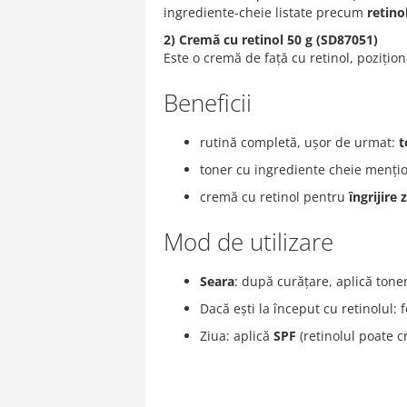
ingrediente-cheie listate precum
retino
2) Cremă cu retinol 50 g (SD87051)
Este o cremă de față cu retinol, poziți
Beneficii
rutină completă, ușor de urmat:
t
toner cu ingrediente cheie mențion
cremă cu retinol pentru
îngrijire 
Mod de utilizare
Seara
: după curățare, aplică tone
Dacă ești la început cu retinolul: 
Ziua: aplică
SPF
(retinolul poate cr