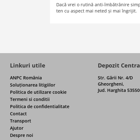
Dacă vrei o rutină anti-îmbătrânire simp
ten cu aspect mai neted și mai îngrijit.
Linkuri utile
Depozit Centra
ANPC România
Str. Gării Nr. 4/D
Gheorgheni,
Soluţionarea litigiilor
Jud. Harghita 53550
Politica de utilizare cookie
Termeni si conditii
Politica de confidentialitate
Contact
Transport
Ajutor
Despre noi