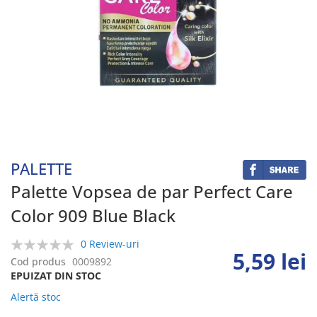
Skip
to
the
beginning
PALETTE
of
the
Palette Vopsea de par Perfect Care
images
Color 909 Blue Black
gallery
0 Review-uri
5,59 lei
0%
Cod produs
0009892
EPUIZAT DIN STOC
Alertă stoc