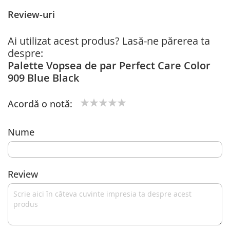
Review-uri
Ai utilizat acest produs? Lasă-ne părerea ta
despre:
Palette Vopsea de par Perfect Care Color
909 Blue Black
Acordă o notă:
1
2
3
4
5
star
stars
stars
stars
stars
Nume
Review