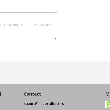
l
Contact
Ma
suport@importdirect.ro