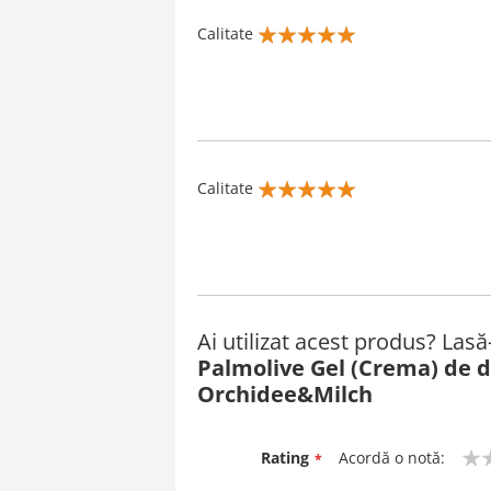
Calitate
100%
Calitate
100%
Ai utilizat acest produs? Las
Palmolive Gel (Crema) de 
Orchidee&Milch
Rating
Acordă o notă:
1
2
3
4
5