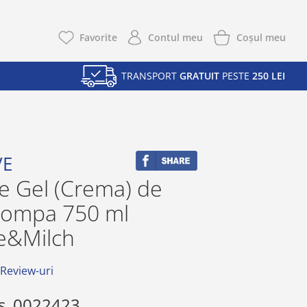
Coşul meu
Favorite
Contul meu
TRANSPORT
GRATUIT
PESTE
250 LEI
VE
e Gel (Crema) de
pompa 750 ml
e&Milch
 Review-uri
s
0022423