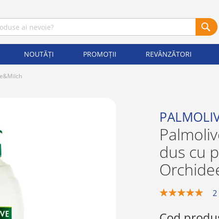
NOUTĂȚI
PROMOȚII
REVÂNZĂTORI
ee&Milch
PALMOLI
Palmoliv
dus cu 
Orchide
2
100%
Cod produ