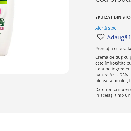
EPUIZAT DIN STO
Alertă stoc
Adaugă în
Promoția este vala
Crema de duș cu 
este îmbogățită c
Conține ingredien
naturală* și 95% 
pielea ta moale și
Datorită formulei 
în același timp un 